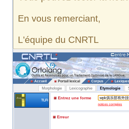
En vous remerciant,
L'équipe du CNRTL
Accueil
Portail lexical
Corpus
Lexique
Morphologie
Lexicographie
Etymologie
Entrez une forme
TLFi
notices corrigées
Erreur