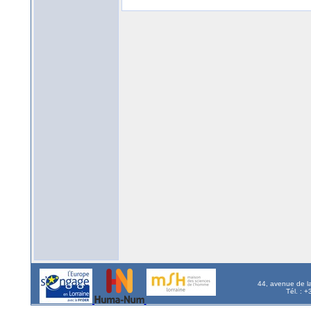
44, avenue de l
Tél. : 