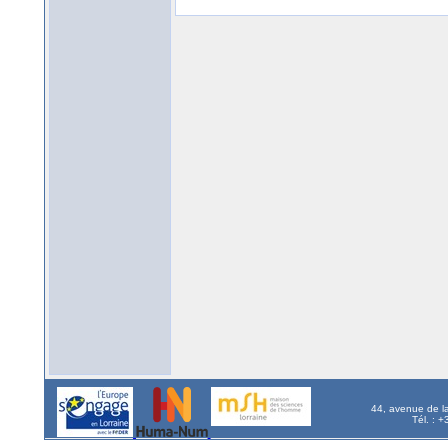
44, avenue de l
Tél. : 