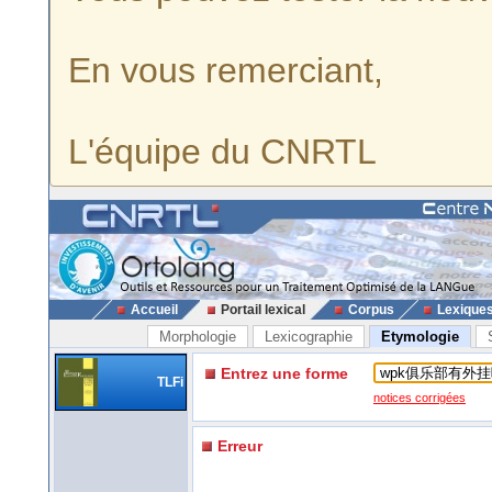
En vous remerciant,
L'équipe du CNRTL
Accueil
Portail lexical
Corpus
Lexique
Morphologie
Lexicographie
Etymologie
Entrez une forme
TLFi
notices corrigées
Erreur