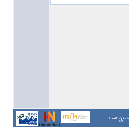
44, avenue de l
Tél. : 