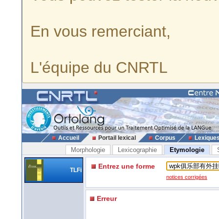
En vous remerciant,
L'équipe du CNRTL
Accueil
Portail lexical
Corpus
Lexique
Morphologie
Lexicographie
Etymologie
Entrez une forme
TLFi
notices corrigées
Erreur