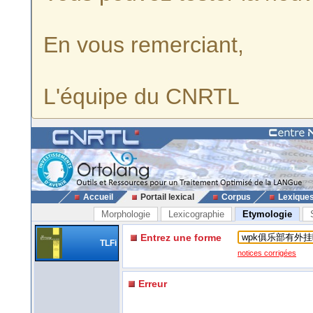
En vous remerciant,
L'équipe du CNRTL
Accueil
Portail lexical
Corpus
Lexique
Morphologie
Lexicographie
Etymologie
Entrez une forme
TLFi
notices corrigées
Erreur