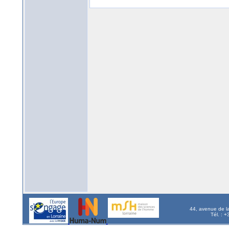
44, avenue de l
Tél. : 