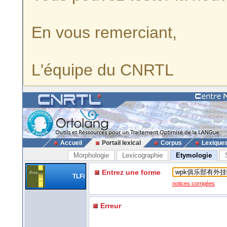
En vous remerciant,
L'équipe du CNRTL
Accueil
Portail lexical
Corpus
Lexique
Morphologie
Lexicographie
Etymologie
Entrez une forme
TLFi
notices corrigées
Erreur