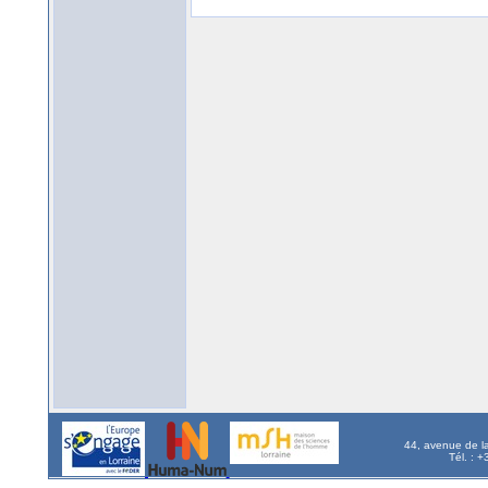
44, avenue de l
Tél. : 