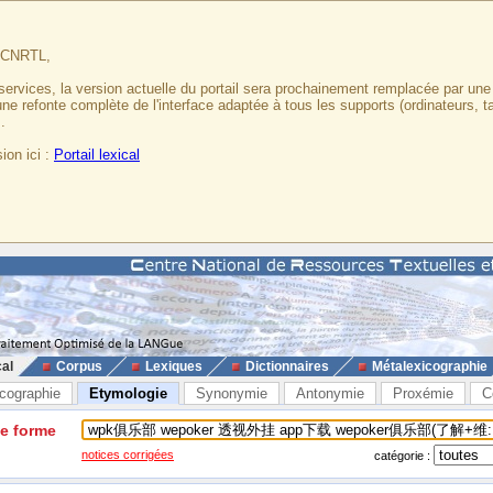
u CNRTL,
services, la version actuelle du portail sera prochainement remplacée par un
 une refonte complète de l'interface adaptée à tous les supports (ordinateurs, t
.
ion ici :
Portail lexical
cal
Corpus
Lexiques
Dictionnaires
Métalexicographie
cographie
Etymologie
Synonymie
Antonymie
Proxémie
C
ne forme
notices corrigées
catégorie :