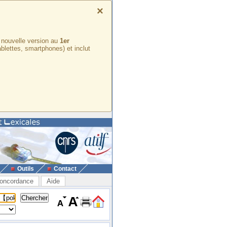
×
e nouvelle version au
1er
ablettes, smartphones) et inclut
Outils
Contact
oncordance
Aide