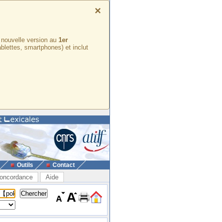
×
e nouvelle version au
1er
ablettes, smartphones) et inclut
Outils
Contact
oncordance
Aide