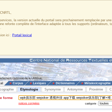
u CNRTL,
services, la version actuelle du portail sera prochainement remplacée par un
 une refonte complète de l'interface adaptée à tous les supports (ordinateurs, t
.
ion ici :
Portail lexical
cal
Corpus
Lexiques
Dictionnaires
Métalexicographie
cographie
Etymologie
Synonymie
Antonymie
Proxémie
C
ne forme
notices corrigées
catégorie :