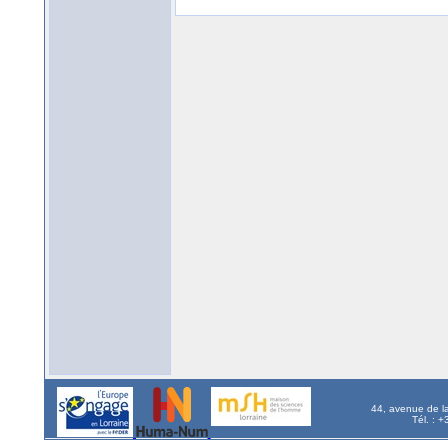
44, avenue de l
Tél. : 