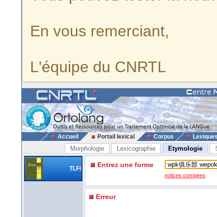
En vous remerciant,
L'équipe du CNRTL
Accueil
Portail lexical
Corpus
Lexique
Morphologie
Lexicographie
Etymologie
Entrez une forme
TLFi
notices corrigées
Erreur