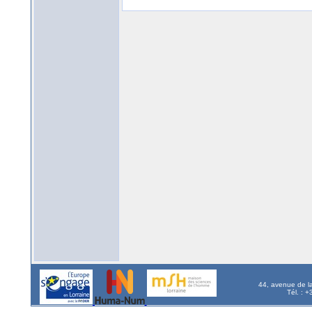
44, avenue de l
Tél. : 