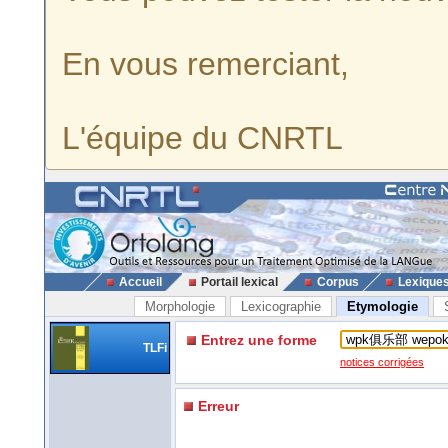
En vous remerciant,
L'équipe du CNRTL
Accueil
Portail lexical
Corpus
Lexique
Morphologie
Lexicographie
Etymologie
Entrez une forme
TLFi
notices corrigées
Erreur