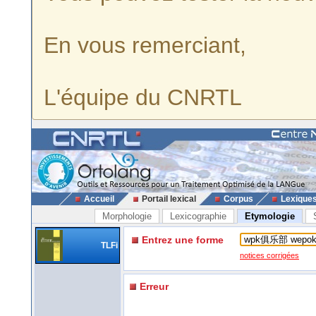
En vous remerciant,
L'équipe du CNRTL
Accueil
Portail lexical
Corpus
Lexique
Morphologie
Lexicographie
Etymologie
Entrez une forme
TLFi
notices corrigées
Erreur