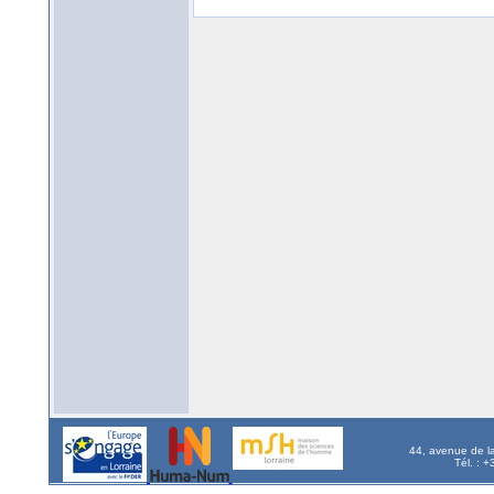
44, avenue de l
Tél. : 