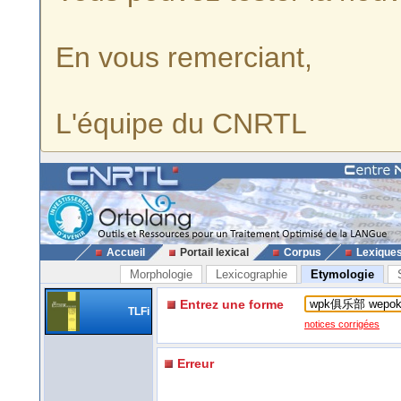
En vous remerciant,
L'équipe du CNRTL
Accueil
Portail lexical
Corpus
Lexique
Morphologie
Lexicographie
Etymologie
Entrez une forme
TLFi
notices corrigées
Erreur