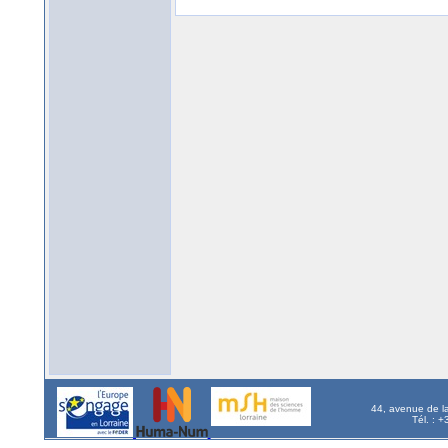
44, avenue de l
Tél. : 