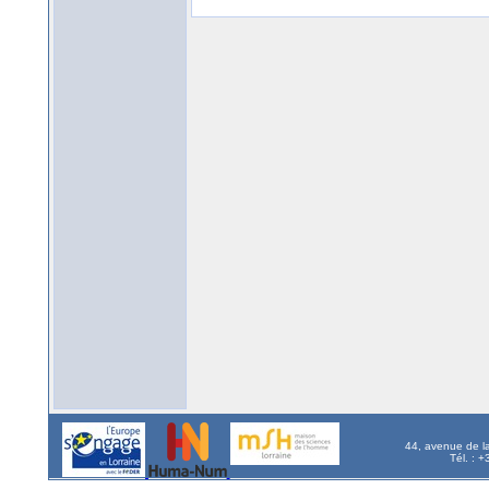
44, avenue de l
Tél. : 