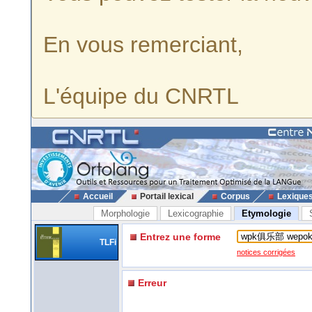
En vous remerciant,
L'équipe du CNRTL
Accueil
Portail lexical
Corpus
Lexique
Morphologie
Lexicographie
Etymologie
Entrez une forme
TLFi
notices corrigées
Erreur