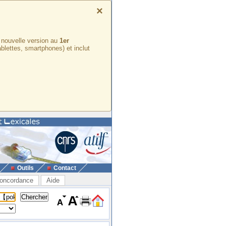
×
e nouvelle version au
1er
ablettes, smartphones) et inclut
Outils
Contact
oncordance
Aide