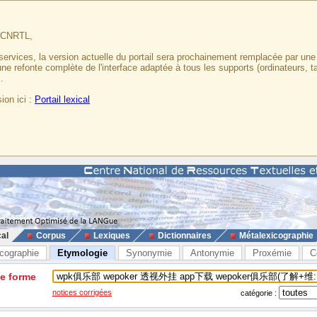
u CNRTL,
services, la version actuelle du portail sera prochainement remplacée par un
 une refonte complète de l'interface adaptée à tous les supports (ordinateurs, t
.
ion ici :
Portail lexical
cal
Corpus
Lexiques
Dictionnaires
Métalexicographie
cographie
Etymologie
Synonymie
Antonymie
Proxémie
C
ne forme
notices corrigées
catégorie :