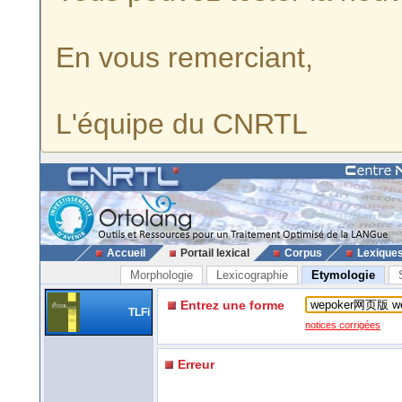
En vous remerciant,
L'équipe du CNRTL
Accueil
Portail lexical
Corpus
Lexique
Morphologie
Lexicographie
Etymologie
Entrez une forme
TLFi
notices corrigées
Erreur