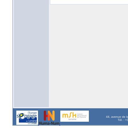
44, avenue de l
Tél. : 