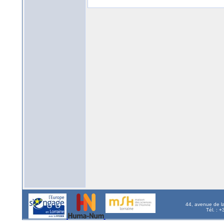
44, avenue de l
Tél. : 