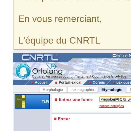
En vous remerciant,
L'équipe du CNRTL
Accueil
Portail lexical
Corpus
Lexique
Morphologie
Lexicographie
Etymologie
Entrez une forme
TLFi
notices corrigées
Erreur