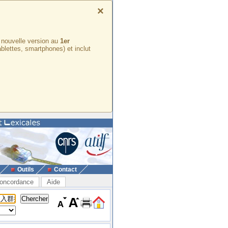
×
e nouvelle version au
1er
ablettes, smartphones) et inclut
Outils
Contact
oncordance
Aide