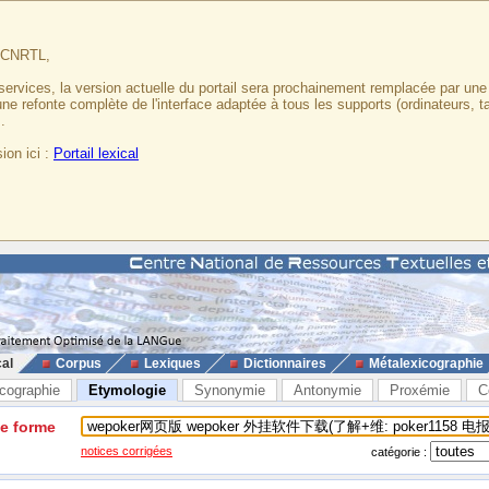
u CNRTL,
services, la version actuelle du portail sera prochainement remplacée par un
 une refonte complète de l'interface adaptée à tous les supports (ordinateurs, t
.
ion ici :
Portail lexical
cal
Corpus
Lexiques
Dictionnaires
Métalexicographie
cographie
Etymologie
Synonymie
Antonymie
Proxémie
C
ne forme
notices corrigées
catégorie :