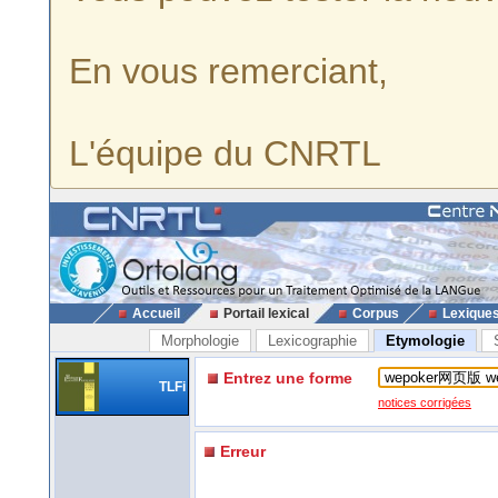
En vous remerciant,
L'équipe du CNRTL
Accueil
Portail lexical
Corpus
Lexique
Morphologie
Lexicographie
Etymologie
Entrez une forme
TLFi
notices corrigées
Erreur