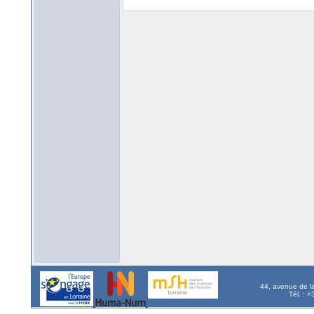
44, avenue de l
Tél. : 