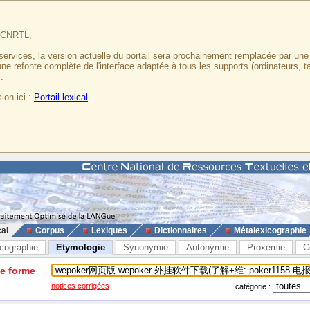
u CNRTL,
services, la version actuelle du portail sera prochainement remplacée par un
 une refonte complète de l'interface adaptée à tous les supports (ordinateurs, t
.
ion ici :
Portail lexical
cal
Corpus
Lexiques
Dictionnaires
Métalexicographie
cographie
Etymologie
Synonymie
Antonymie
Proxémie
C
ne forme
notices corrigées
catégorie :