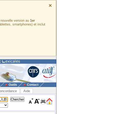
×
e nouvelle version au
1er
ablettes, smartphones) et inclut
Outils
Contact
oncordance
Aide