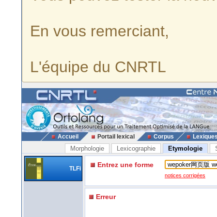
En vous remerciant,
L'équipe du CNRTL
Accueil
Portail lexical
Corpus
Lexique
Morphologie
Lexicographie
Etymologie
Entrez une forme
TLFi
notices corrigées
Erreur