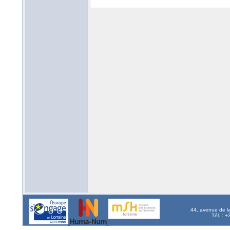
44, avenue de l
Tél. : 