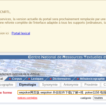
u CNRTL,
services, la version actuelle du portail sera prochainement remplacée par un
 une refonte complète de l'interface adaptée à tous les supports (ordinateurs, t
.
ion ici :
Portail lexical
cal
Corpus
Lexiques
Dictionnaires
Métalexicographie
cographie
Etymologie
Synonymie
Antonymie
Proxémie
C
ne forme
notices corrigées
catégorie :