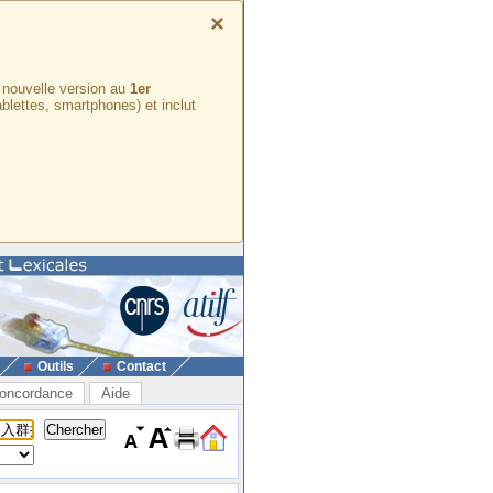
×
e nouvelle version au
1er
ablettes, smartphones) et inclut
Outils
Contact
oncordance
Aide