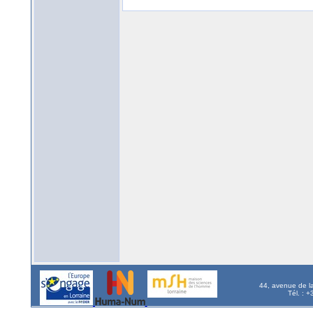
44, avenue de l
Tél. : 