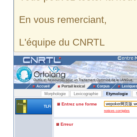
En vous remerciant,
L'équipe du CNRTL
Accueil
Portail lexical
Corpus
Lexique
Morphologie
Lexicographie
Etymologie
Entrez une forme
TLFi
notices corrigées
Erreur