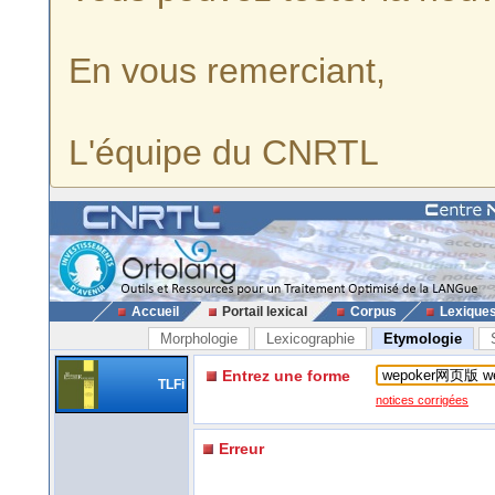
En vous remerciant,
L'équipe du CNRTL
Accueil
Portail lexical
Corpus
Lexique
Morphologie
Lexicographie
Etymologie
Entrez une forme
TLFi
notices corrigées
Erreur