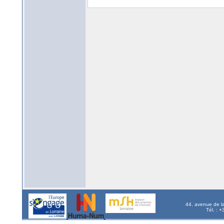
44, avenue de l
Tél. : 