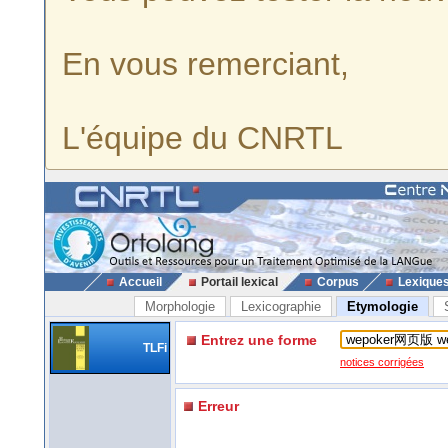
En vous remerciant,
L'équipe du CNRTL
Accueil
Portail lexical
Corpus
Lexique
Morphologie
Lexicographie
Etymologie
Entrez une forme
TLFi
notices corrigées
Erreur