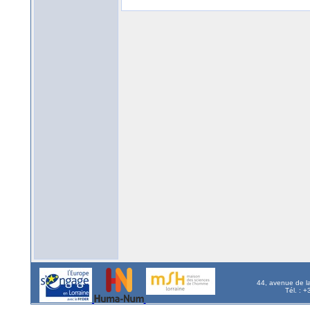
44, avenue de l
Tél. : 