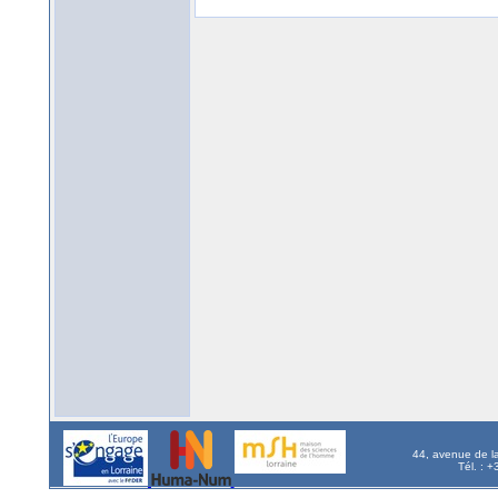
44, avenue de l
Tél. : 