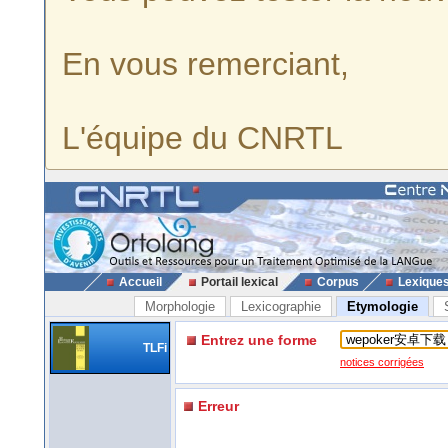
En vous remerciant,
L'équipe du CNRTL
Accueil
Portail lexical
Corpus
Lexique
Morphologie
Lexicographie
Etymologie
Entrez une forme
TLFi
notices corrigées
Erreur