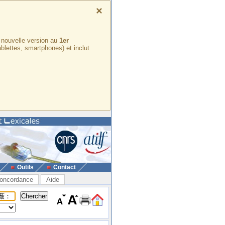
×
e nouvelle version au
1er
ablettes, smartphones) et inclut
Outils
Contact
oncordance
Aide