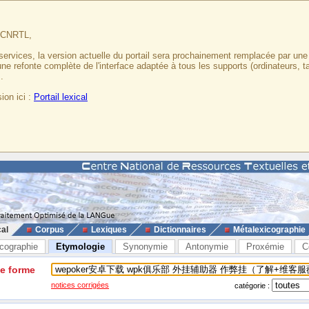
u CNRTL,
services, la version actuelle du portail sera prochainement remplacée par un
 une refonte complète de l'interface adaptée à tous les supports (ordinateurs, t
.
ion ici :
Portail lexical
cal
Corpus
Lexiques
Dictionnaires
Métalexicographie
cographie
Etymologie
Synonymie
Antonymie
Proxémie
C
ne forme
notices corrigées
catégorie :