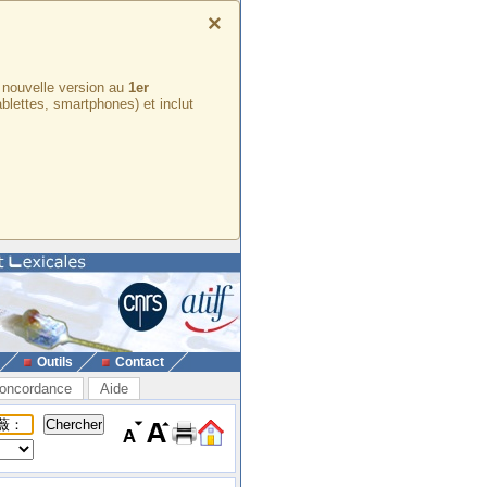
×
e nouvelle version au
1er
ablettes, smartphones) et inclut
Outils
Contact
oncordance
Aide