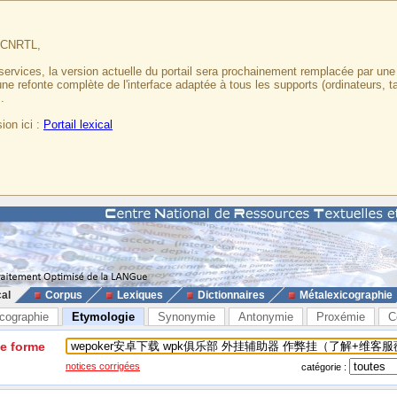
u CNRTL,
services, la version actuelle du portail sera prochainement remplacée par un
 une refonte complète de l'interface adaptée à tous les supports (ordinateurs, t
.
ion ici :
Portail lexical
cal
Corpus
Lexiques
Dictionnaires
Métalexicographie
cographie
Etymologie
Synonymie
Antonymie
Proxémie
C
ne forme
notices corrigées
catégorie :