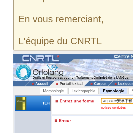
En vous remerciant,
L'équipe du CNRTL
Accueil
Portail lexical
Corpus
Lexique
Morphologie
Lexicographie
Etymologie
Entrez une forme
TLFi
notices corrigées
Erreur