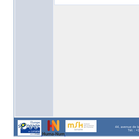
44, avenue de l
Tél. : 