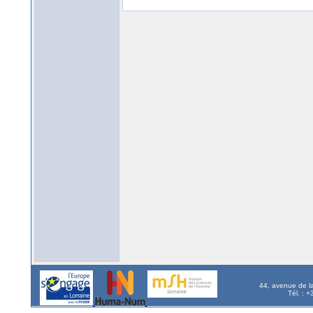
44, avenue de l
Tél. : 