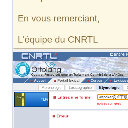
En vous remerciant,
L'équipe du CNRTL
Accueil
Portail lexical
Corpus
Lexique
Morphologie
Lexicographie
Etymologie
Entrez une forme
TLFi
notices corrigées
Erreur