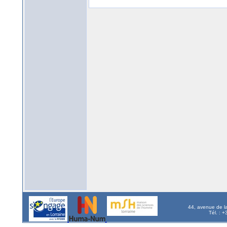
44, avenue de l
Tél. : 