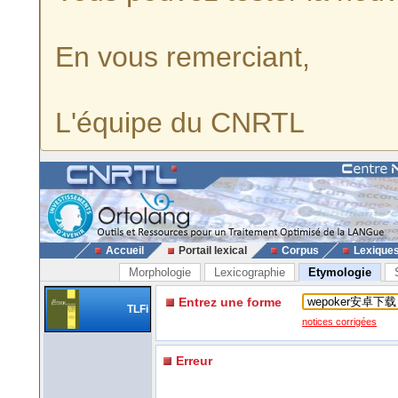
En vous remerciant,
L'équipe du CNRTL
Accueil
Portail lexical
Corpus
Lexique
Morphologie
Lexicographie
Etymologie
Entrez une forme
TLFi
notices corrigées
Erreur