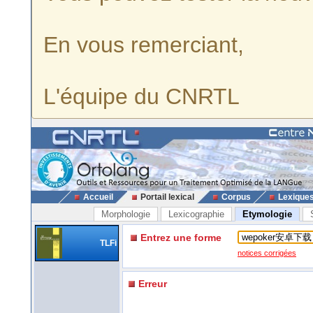
En vous remerciant,
L'équipe du CNRTL
Accueil
Portail lexical
Corpus
Lexique
Morphologie
Lexicographie
Etymologie
Entrez une forme
TLFi
notices corrigées
Erreur