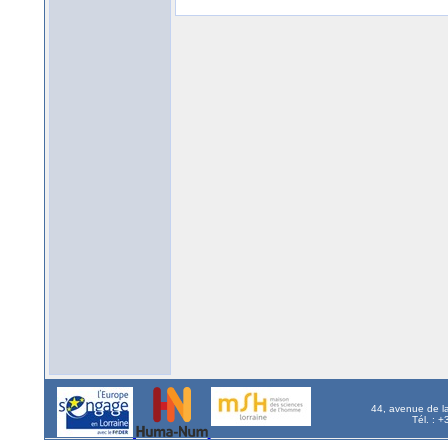
44, avenue de l
Tél. : 