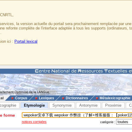
u CNRTL,
services, la version actuelle du portail sera prochainement remplacée par un
 une refonte complète de l'interface adaptée à tous les supports (ordinateurs, t
.
ion ici :
Portail lexical
cal
Corpus
Lexiques
Dictionnaires
Métalexicographie
cographie
Etymologie
Synonymie
Antonymie
Proxémie
C
ne forme
notices corrigées
catégorie :