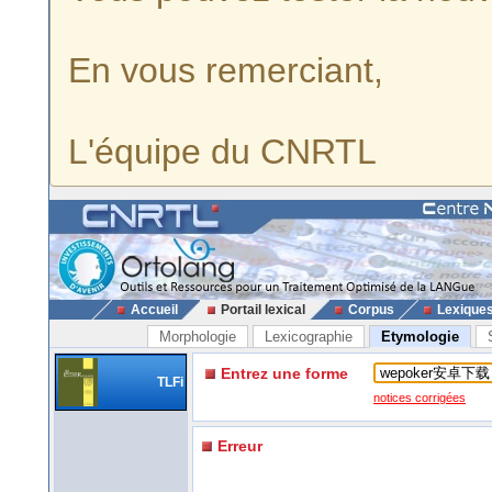
En vous remerciant,
L'équipe du CNRTL
Accueil
Portail lexical
Corpus
Lexique
Morphologie
Lexicographie
Etymologie
Entrez une forme
TLFi
notices corrigées
Erreur