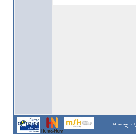
44, avenue de l
Tél. : 