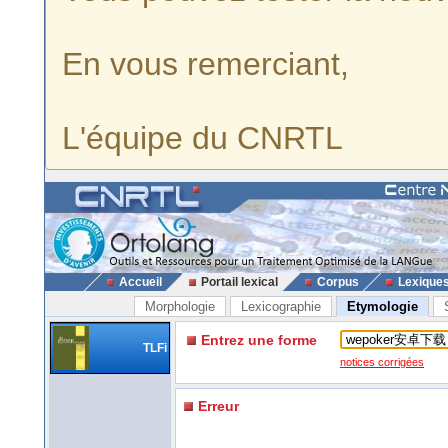
En vous remerciant,
L'équipe du CNRTL
Accueil
Portail lexical
Corpus
Lexique
Morphologie
Lexicographie
Etymologie
Entrez une forme
TLFi
notices corrigées
Erreur