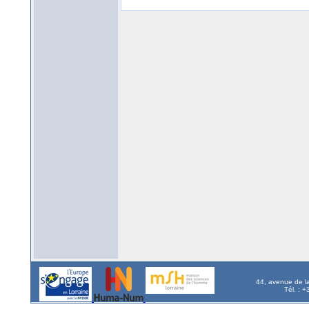
44, avenue de l
Tél. : 