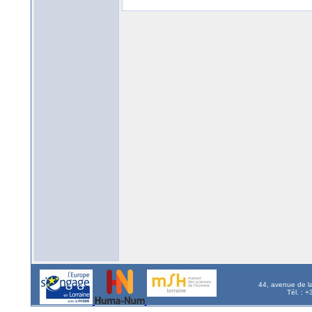
44, avenue de l
Tél. : 