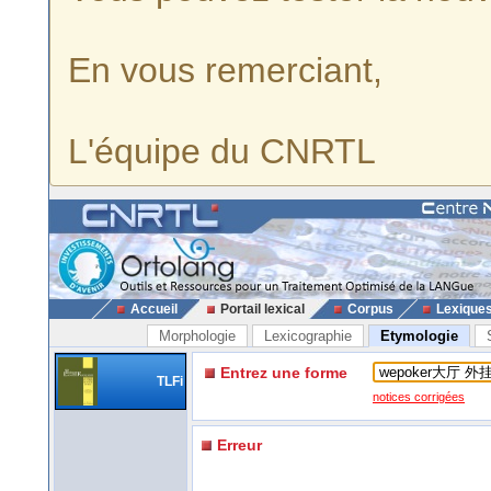
En vous remerciant,
L'équipe du CNRTL
Accueil
Portail lexical
Corpus
Lexique
Morphologie
Lexicographie
Etymologie
Entrez une forme
TLFi
notices corrigées
Erreur