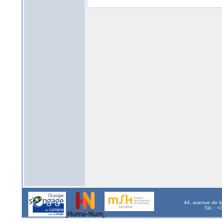
44, avenue de l
Tél. : 