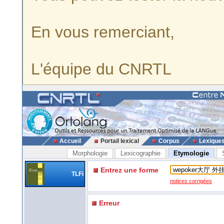
En vous remerciant,
L'équipe du CNRTL
Accueil
Portail lexical
Corpus
Lexique
Morphologie
Lexicographie
Etymologie
Entrez une forme
TLFi
notices corrigées
Erreur