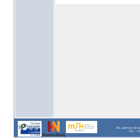
44, avenue de l
Tél. : 