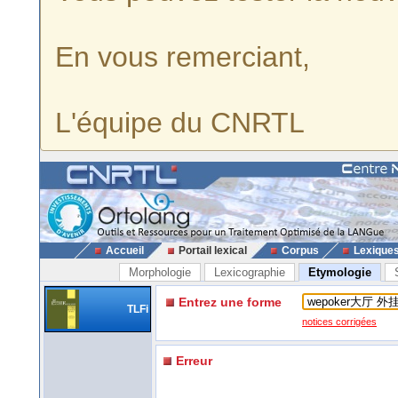
En vous remerciant,
L'équipe du CNRTL
Accueil
Portail lexical
Corpus
Lexique
Morphologie
Lexicographie
Etymologie
Entrez une forme
TLFi
notices corrigées
Erreur