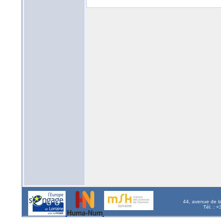
44, avenue de l
Tél. : 