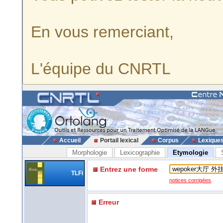
En vous remerciant,
L'équipe du CNRTL
Accueil
Portail lexical
Corpus
Lexique
Morphologie
Lexicographie
Etymologie
Entrez une forme
TLFi
notices corrigées
Erreur