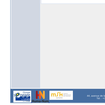
44, avenue de l
Tél. : 