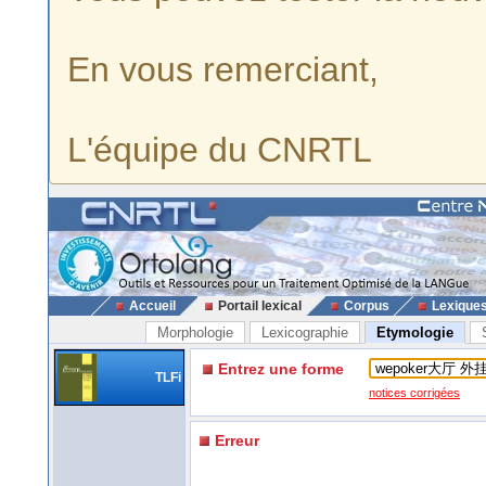
En vous remerciant,
L'équipe du CNRTL
Accueil
Portail lexical
Corpus
Lexique
Morphologie
Lexicographie
Etymologie
Entrez une forme
TLFi
notices corrigées
Erreur