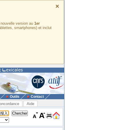
×
e nouvelle version au
1er
ablettes, smartphones) et inclut
Outils
Contact
oncordance
Aide