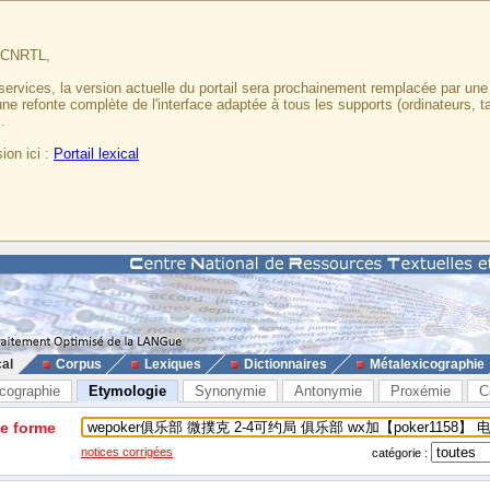
u CNRTL,
services, la version actuelle du portail sera prochainement remplacée par un
 une refonte complète de l'interface adaptée à tous les supports (ordinateurs, t
.
ion ici :
Portail lexical
cal
Corpus
Lexiques
Dictionnaires
Métalexicographie
cographie
Etymologie
Synonymie
Antonymie
Proxémie
C
ne forme
notices corrigées
catégorie :