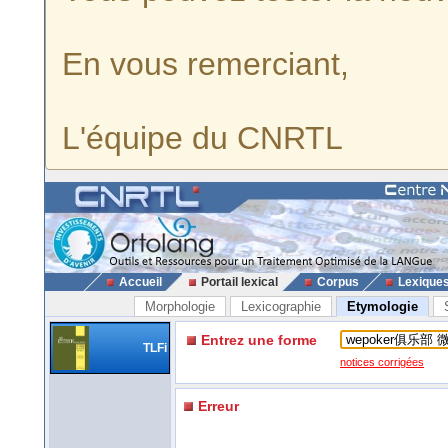
En vous remerciant,
L'équipe du CNRTL
Accueil
Portail lexical
Corpus
Lexique
Morphologie
Lexicographie
Etymologie
Entrez une forme
TLFi
notices corrigées
Erreur