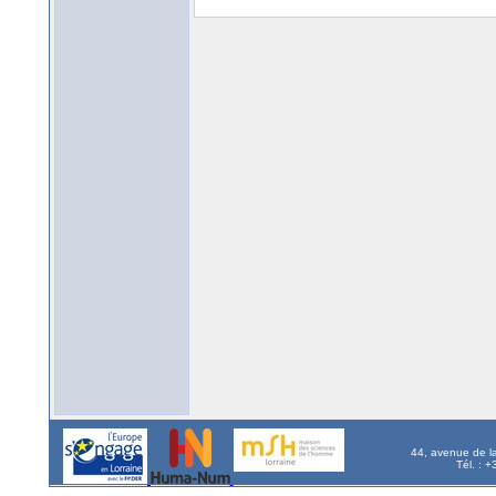
44, avenue de l
Tél. : 