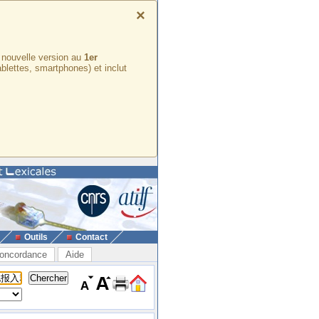
×
e nouvelle version au
1er
ablettes, smartphones) et inclut
Outils
Contact
oncordance
Aide