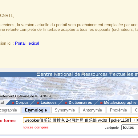
u CNRTL,
services, la version actuelle du portail sera prochainement remplacée par un
 une refonte complète de l'interface adaptée à tous les supports (ordinateurs, t
.
ion ici :
Portail lexical
cal
Corpus
Lexiques
Dictionnaires
Métalexicographie
cographie
Etymologie
Synonymie
Antonymie
Proxémie
C
ne forme
notices corrigées
catégorie :