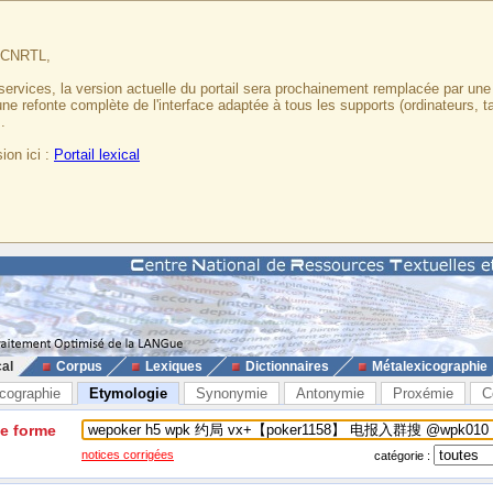
u CNRTL,
services, la version actuelle du portail sera prochainement remplacée par un
 une refonte complète de l'interface adaptée à tous les supports (ordinateurs, t
.
ion ici :
Portail lexical
cal
Corpus
Lexiques
Dictionnaires
Métalexicographie
cographie
Etymologie
Synonymie
Antonymie
Proxémie
C
ne forme
notices corrigées
catégorie :