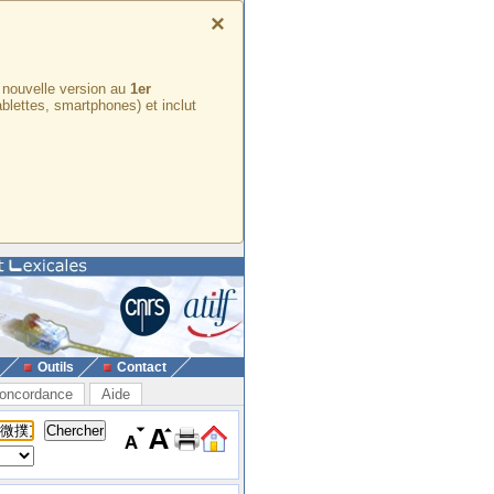
×
e nouvelle version au
1er
ablettes, smartphones) et inclut
Outils
Contact
oncordance
Aide