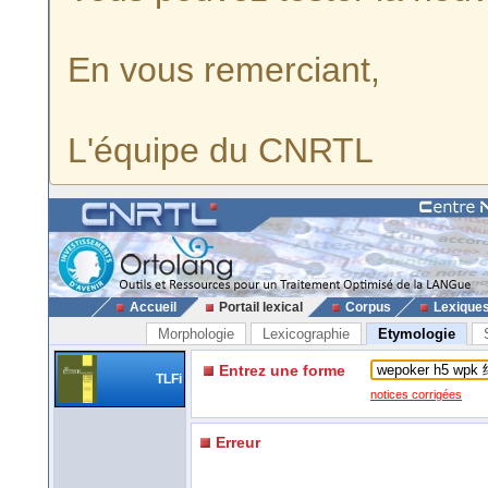
En vous remerciant,
L'équipe du CNRTL
Accueil
Portail lexical
Corpus
Lexique
Morphologie
Lexicographie
Etymologie
Entrez une forme
TLFi
notices corrigées
Erreur