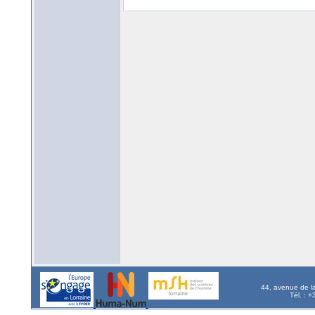
44, avenue de l
Tél. : 