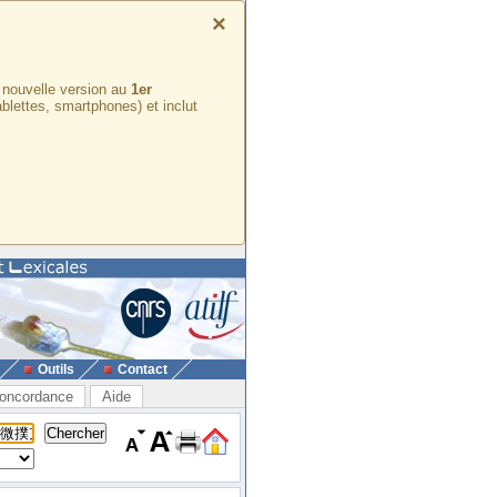
×
e nouvelle version au
1er
ablettes, smartphones) et inclut
Outils
Contact
oncordance
Aide