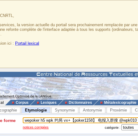
u CNRTL,
services, la version actuelle du portail sera prochainement remplacée par un
 une refonte complète de l'interface adaptée à tous les supports (ordinateurs, t
.
ion ici :
Portail lexical
cal
Corpus
Lexiques
Dictionnaires
Métalexicographie
cographie
Etymologie
Synonymie
Antonymie
Proxémie
C
ne forme
notices corrigées
catégorie :