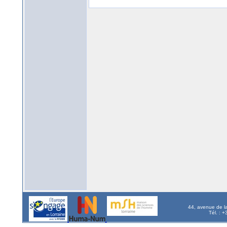
44, avenue de l
Tél. : 