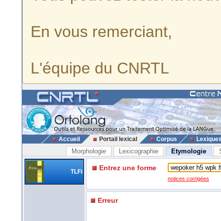
En vous remerciant,
L'équipe du CNRTL
Accueil
Portail lexical
Corpus
Lexique
Morphologie
Lexicographie
Etymologie
Entrez une forme
TLFi
notices corrigées
Erreur