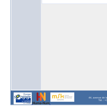
44, avenue de l
Tél. : 