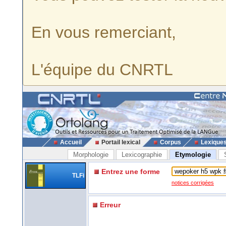
En vous remerciant,
L'équipe du CNRTL
Accueil
Portail lexical
Corpus
Lexique
Morphologie
Lexicographie
Etymologie
Entrez une forme
TLFi
notices corrigées
Erreur