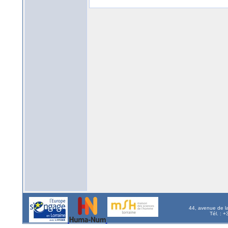
44, avenue de l
Tél. : 