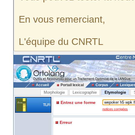
En vous remerciant,
L'équipe du CNRTL
Accueil
Portail lexical
Corpus
Lexique
Morphologie
Lexicographie
Etymologie
Entrez une forme
TLFi
notices corrigées
Erreur