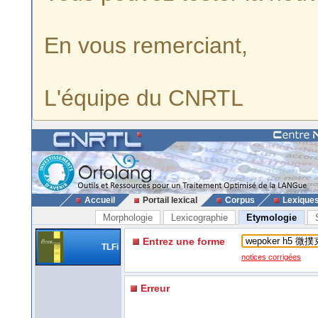
En vous remerciant,
L'équipe du CNRTL
Accueil
Portail lexical
Corpus
Lexique
Morphologie
Lexicographie
Etymologie
Entrez une forme
TLFi
notices corrigées
Erreur