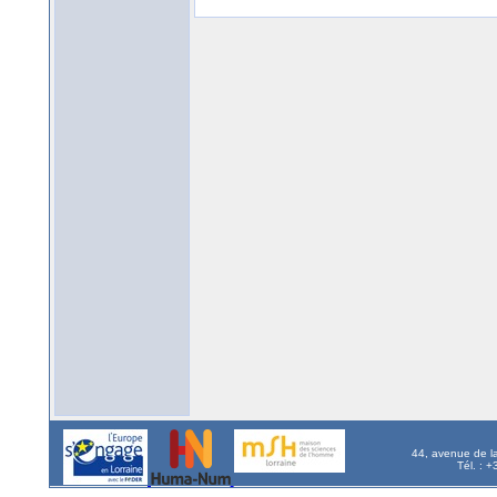
44, avenue de l
Tél. : 