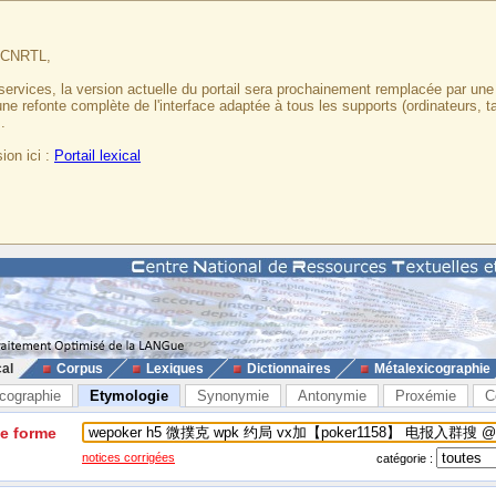
u CNRTL,
services, la version actuelle du portail sera prochainement remplacée par un
 une refonte complète de l'interface adaptée à tous les supports (ordinateurs, t
.
ion ici :
Portail lexical
cal
Corpus
Lexiques
Dictionnaires
Métalexicographie
cographie
Etymologie
Synonymie
Antonymie
Proxémie
C
ne forme
notices corrigées
catégorie :