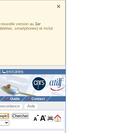
×
e nouvelle version au
1er
ablettes, smartphones) et inclut
Outils
Contact
oncordance
Aide