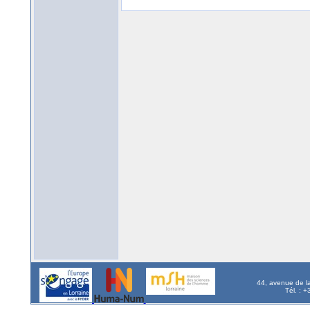
44, avenue de l
Tél. : 