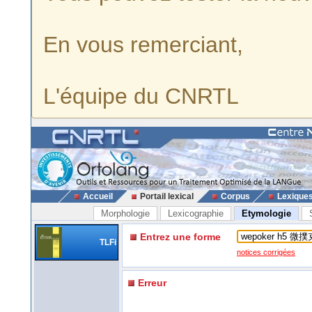
En vous remerciant,
L'équipe du CNRTL
Accueil
Portail lexical
Corpus
Lexique
Morphologie
Lexicographie
Etymologie
Entrez une forme
TLFi
notices corrigées
Erreur